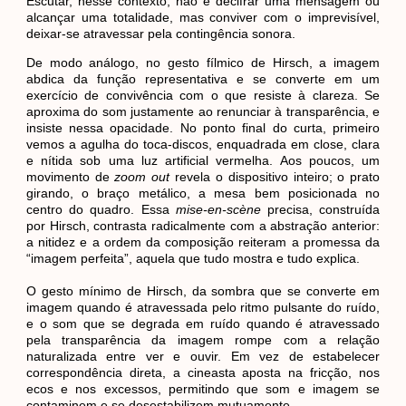
Escutar, nesse contexto, não é decifrar uma mensagem ou
alcançar uma totalidade, mas conviver com o imprevisível,
deixar-se atravessar pela contingência sonora.
De modo análogo, no gesto fílmico de Hirsch, a imagem
abdica da função representativa e se converte em um
exercício de convivência com o que resiste à clareza. Se
aproxima do som justamente ao renunciar à transparência, e
insiste nessa opacidade. No ponto final do curta, primeiro
vemos a agulha do toca-discos, enquadrada em close, clara
e nítida sob uma luz artificial vermelha. Aos poucos, um
movimento de
zoom out
revela o dispositivo inteiro; o prato
girando, o braço metálico, a mesa bem posicionada no
centro do quadro. Essa
mise-en-scène
precisa, construída
por Hirsch, contrasta radicalmente com a abstração anterior:
a nitidez e a ordem da composição reiteram a promessa da
“imagem perfeita”, aquela que tudo mostra e tudo explica.
O gesto mínimo de Hirsch, da sombra que se converte em
imagem quando é atravessada pelo ritmo pulsante do ruído,
e o som que se degrada em ruído quando é atravessado
pela transparência da imagem rompe com a relação
naturalizada entre ver e ouvir. Em vez de estabelecer
correspondência direta, a cineasta aposta na fricção, nos
ecos e nos excessos, permitindo que som e imagem se
contaminem e se desestabilizem mutuamente.