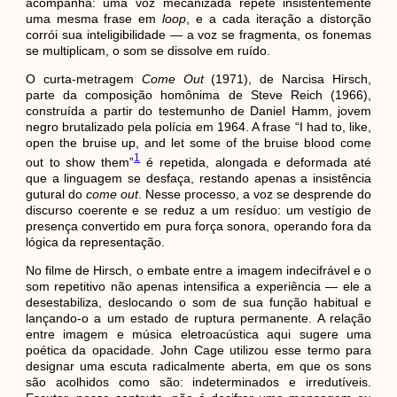
acompanha: uma voz mecanizada repete insistentemente
uma mesma frase em
loop
, e a cada iteração a distorção
corrói sua inteligibilidade — a voz se fragmenta, os fonemas
se multiplicam, o som se dissolve em ruído.
O curta-metragem
Come Out
(1971), de Narcisa Hirsch,
parte da composição homônima de Steve Reich (1966),
construída a partir do testemunho de Daniel Hamm, jovem
negro brutalizado pela polícia em 1964. A frase “I had to, like,
open the bruise up, and let some of the bruise blood come
1
out to show them”
é repetida, alongada e deformada até
que a linguagem se desfaça, restando apenas a insistência
gutural do
come out
. Nesse processo, a voz se desprende do
discurso coerente e se reduz a um resíduo: um vestígio de
presença convertido em pura força sonora, operando fora da
lógica da representação.
No filme de Hirsch, o embate entre a imagem indecifrável e o
som repetitivo não apenas intensifica a experiência — ele a
desestabiliza, deslocando o som de sua função habitual e
lançando-o a um estado de ruptura permanente. A relação
entre imagem e música eletroacústica aqui sugere uma
poética da opacidade. John Cage utilizou esse termo para
designar uma escuta radicalmente aberta, em que os sons
são acolhidos como são: indeterminados e irredutíveis.