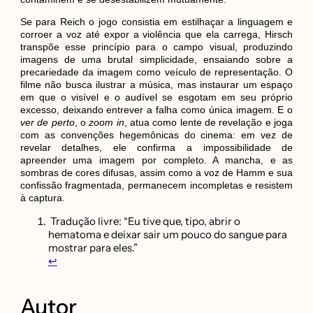
Se para Reich o jogo consistia em estilhaçar a linguagem e
corroer a voz até expor a violência que ela carrega, Hirsch
transpõe esse princípio para o campo visual, produzindo
imagens de uma brutal simplicidade, ensaiando sobre a
precariedade da imagem como veículo de representação. O
filme não busca ilustrar a música, mas instaurar um espaço
em que o visível e o audível se esgotam em seu próprio
excesso, deixando entrever a falha como única imagem. E o
ver de perto
, o
zoom in
, atua como lente de revelação e joga
com as convenções hegemônicas do cinema: em vez de
revelar detalhes, ele confirma a impossibilidade de
apreender uma imagem por completo. A mancha, e as
sombras de cores difusas, assim como a voz de Hamm e sua
confissão fragmentada, permanecem incompletas e resistem
à captura.
Tradução livre: “Eu tive que, tipo, abrir o
hematoma e deixar sair um pouco do sangue para
mostrar para eles.”
↩︎
Autor