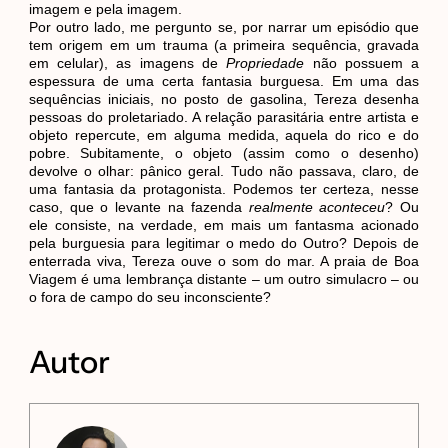
imagem e pela imagem.
Por outro lado, me pergunto se, por narrar um episódio que
tem origem em um trauma (a primeira sequência, gravada
em celular), as imagens de
Propriedade
não possuem a
espessura de uma certa fantasia burguesa. Em uma das
sequências iniciais, no posto de gasolina, Tereza desenha
pessoas do proletariado. A relação parasitária entre artista e
objeto repercute, em alguma medida, aquela do rico e do
pobre. Subitamente, o objeto (assim como o desenho)
devolve o olhar: pânico geral. Tudo não passava, claro, de
uma fantasia da protagonista. Podemos ter certeza, nesse
caso, que o levante na fazenda
realmente aconteceu
? Ou
ele consiste, na verdade, em mais um fantasma acionado
pela burguesia para legitimar o medo do Outro? Depois de
enterrada viva, Tereza ouve o som do mar. A praia de Boa
Viagem é uma lembrança distante – um outro simulacro – ou
o fora de campo do seu inconsciente?
Autor