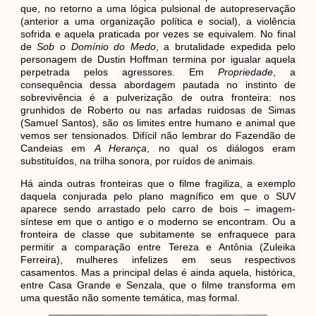
que, no retorno a uma lógica pulsional de autopreservação
(anterior a uma organização política e social), a violência
sofrida e aquela praticada por vezes se equivalem. No final
de
Sob o Domínio do Medo
, a brutalidade expedida pelo
personagem de Dustin Hoffman termina por igualar aquela
perpetrada pelos agressores. Em
Propriedade
, a
consequência dessa abordagem pautada no instinto de
sobrevivência é a pulverização de outra fronteira: nos
grunhidos de Roberto ou nas arfadas ruidosas de Simas
(Samuel Santos), são os limites entre humano e animal que
vemos ser tensionados. Difícil não lembrar do Fazendão de
Candeias em
A Herança
, no qual os diálogos eram
substituídos, na trilha sonora, por ruídos de animais.
Há ainda outras fronteiras que o filme fragiliza, a exemplo
daquela conjurada pelo plano magnífico em que o SUV
aparece sendo arrastado pelo carro de bois – imagem-
síntese em que o antigo e o moderno se encontram. Ou a
fronteira de classe que subitamente se enfraquece para
permitir a comparação entre Tereza e Antônia (Zuleika
Ferreira), mulheres infelizes em seus respectivos
casamentos. Mas a principal delas é ainda aquela, histórica,
entre Casa Grande e Senzala, que o filme transforma em
uma questão não somente temática, mas formal.