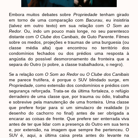
Embora muitos debates sobre
Propriedade
tenham girado
em torno de uma comparação com
Bacurau
, eu insistiria
(talvez em outro texto) em sua relação com
O Som ao
Redor
. Ou, indo um pouco mais longe, no seu parentesco
distante com
O Clube dos Canibais
, de Guto Parente. Filmes
sobre os medos, projeções e traumas de uma burguesia (ou
classe média alta) que encontrou no território dos
condomínios fechados ou dos prédios uma resposta à
angústia do possível desmoronamento da fronteira que a
separa do Outro (o pobre, a classe trabalhadora, o negro).
Se a relação com
O Som ao Redor
ou
O Clube dos Canibais
me parece frutífera, é porque o SUV blindado surge, em
Propriedade
, como extensão dos condomínios e prédios com
segurança reforçada. Trata-se da última fortaleza, o refúgio
derradeiro de uma classe que, por trauma ou ódio, trabalha
e sobrevive pela manutenção de uma fronteira. Uma classe
que prefere forjar para si um simulacro de realidade (o
desenho do cachorro no final) antes de ser obrigada a
encarar as coisas de frente. Que prefere ser enterrada viva
antes de ter que lidar com a presença do Outro em sua terra
e, por extensão, na imagem que sempre lhe pertenceu. O
SUV é, aqui, a última caixa preta antes do levante na