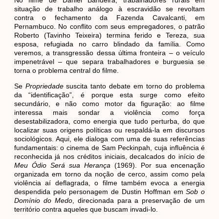
No filme de Daniel Bandeira, trabalhadores rurais em
situação de trabalho análogo à escravidão se revoltam
contra o fechamento da Fazenda Cavalcanti, em
Pernambuco. No conflito com seus empregadores, o patrão
Roberto (Tavinho Teixeira) termina ferido e Tereza, sua
esposa, refugiada no carro blindado da família. Como
veremos, a transgressão dessa última fronteira – o veículo
impenetrável – que separa trabalhadores e burguesia se
torna o problema central do filme.
Se
Propriedade
suscita tanto debate em torno do problema
da “identificação”, é porque esta surge como efeito
secundário, e não como motor da figuração: ao filme
interessa mais sondar a violência como força
desestabilizadora, como energia que tudo perturba, do que
localizar suas origens políticas ou respaldá-la em discursos
sociológicos. Aqui, ele dialoga com uma de suas referências
fundamentais: o cinema de Sam Peckinpah, cuja influência é
reconhecida já nos créditos iniciais, decalcados do início de
Meu Ódio Será sua Herança
(1969). Por sua encenação
organizada em torno da noção de cerco, assim como pela
violência aí deflagrada, o filme também evoca a energia
despendida pelo personagem de Dustin Hoffman em
Sob o
Domínio do Medo
, direcionada para a preservação de um
território contra aqueles que buscam invadi-lo.