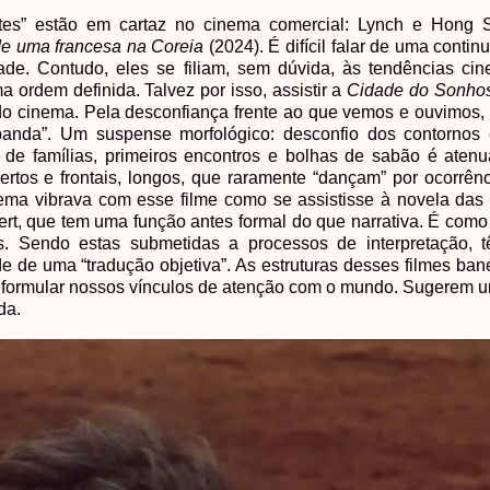
tes” estão em cartaz no cinema comercial: Lynch e Hong 
de uma francesa na Coreia
(2024). É difícil falar de uma contin
de. Contudo, eles se filiam, sem dúvida, às tendências cin
a ordem definida. Talvez por isso, assistir a
Cidade do Sonho
o cinema. Pela desconfiança frente ao que vemos e ouvimos, 
anda”. Um suspense morfológico: desconfio dos contornos 
to de famílias, primeiros encontros e bolhas de sabão é ate
rtos e frontais, longos, que raramente “dançam” por ocorrên
nema vibrava com esse filme como se assistisse à novela das
rt, que tem uma função antes formal do que narrativa. É como
. Sendo estas submetidas a processos de interpretação, 
de de uma “tradução objetiva”. As estruturas desses filmes ba
 reformular nossos vínculos de atenção com o mundo. Sugerem
nda.