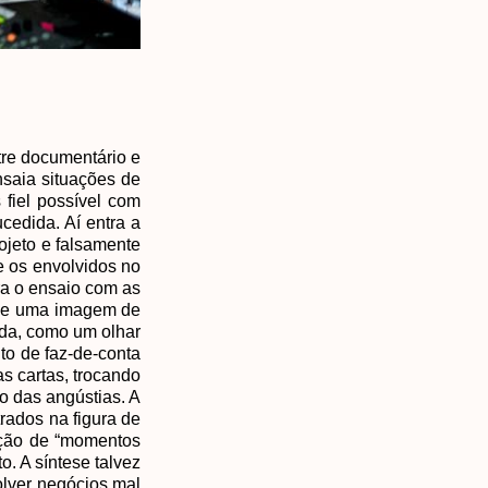
tre documentário e
nsaia situações de
fiel possível com
cedida. Aí entra a
ojeto e falsamente
e os envolvidos no
ra o ensaio com as
que uma imagem de
ida, como um olhar
to de faz-de-conta
s cartas, trocando
o das angústias. A
rados na figura de
eção de “momentos
o. A síntese talvez
olver negócios mal