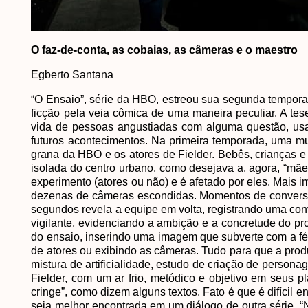
O faz-de-conta, as cobaias, as câmeras e o maestro
Egberto Santana
“O Ensaio”, série da HBO, estreou sua segunda tempora
ficção pela veia cômica de uma maneira peculiar. A tese
vida de pessoas angustiadas com alguma questão, usan
futuros acontecimentos. Na primeira temporada, uma mu
grana da HBO e os atores de Fielder. Bebês, crianças e
isolada do centro urbano, como desejava a, agora, “mãe
experimento (atores ou não) e é afetado por eles. Mais 
dezenas de câmeras escondidas. Momentos de conversa
segundos revela a equipe em volta, registrando uma con
vigilante, evidenciando a ambição e a concretude do pr
do ensaio, inserindo uma imagem que subverte com a fé
de atores ou exibindo as câmeras. Tudo para que a prod
mistura de artificialidade, estudo de criação de person
Fielder, com um ar frio, metódico e objetivo em seus
cringe”, como dizem alguns textos. Fato é que é difícil 
seja melhor encontrada em um diálogo de outra série, “