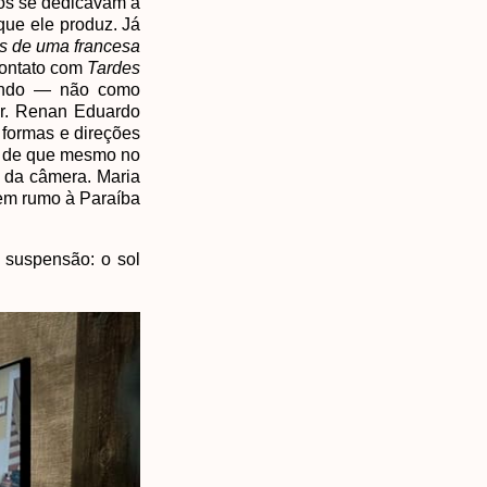
dos se dedicavam à
 que ele produz. Já
s de uma francesa
contato com
Tardes
rando — não como
er. Renan Eduardo
 formas e direções
ou de que mesmo no
e da câmera. Maria
gem rumo à Paraíba
m suspensão: o sol