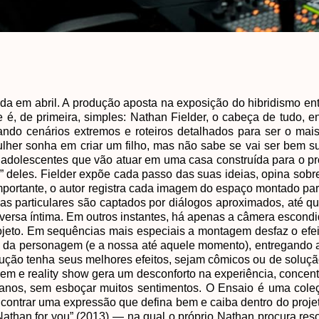
da em abril. A produção aposta na exposição do hibridismo en
 é, de primeira, simples: Nathan Fielder, o cabeça de tudo, e
do cenários extremos e roteiros detalhados para ser o mais 
lher sonha em criar um filho, mas não sabe se vai ser bem su
 adolescentes que vão atuar em uma casa construída para o pr
” deles. Fielder expõe cada passo das suas ideias, opina sobr
importante, o autor registra cada imagem do espaço montado pa
s particulares são captados por diálogos aproximados, até 
versa íntima. Em outros instantes, há apenas a câmera escond
ojeto. Em sequências mais especiais a montagem desfaz o efei
 da personagem (e a nossa até aquele momento), entregando a
ução tenha seus melhores efeitos, sejam cômicos ou de soluçã
agem e reality show gera um desconforto na experiência, concent
 planos, sem esboçar muitos sentimentos. O Ensaio é uma col
encontrar uma expressão que defina bem e caiba dentro do projet
Nathan for you” (2013) — na qual o próprio Nathan procura res