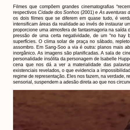
Filmes que compõem grandes cinematografias “recen
respectivos
Cidade dos Sonhos
(2001) e
As aventuras 
os dois filmes que se diferem em quase tudo, é verda
intensificam áreas da realidade ao invés de instaurar um
proporcione uma atmosfera de fantasmagoria na saída d
pressão de uma certa negatividade, de um “no hay b
superfícies. O clima solar de praça no sábado, reple
assombro. Em Sang-Soo a via é outra: planos mais abe
inorgânico. As imagens são planificadas. A sala de ci
personalidade insólita da personagem de Isabelle Huppe
cena que nos dá a ver a materialidade das palavras
existenciais revelados, o que evidencia a impossibilida
regime de representação. Eles nos fazem, na verdade,
sensorial, suspendem a adesão direta ao que nos circu