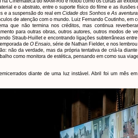
l na Cinemateca do MAM-Rio e notou como os curtas ali exibi
ial e o abstrato, entre o suporte físico do filme e as ilusões
os e a suspensão do real em
Cidade dos Sonhos
e
As aventura
vínculos de atenção com o mundo. Luiz Fernando Coutinho, em 
inema que não termina nos créditos, mas continua reverbe
mento para outras obras, outros autores, outros modos de v
evendo Straub-Huillet e encontrando ligações subterrâneas entre
 temporada de
O Ensaio
, série de Nathan Fielder, e nos lembr
o: não da verdade, mas da própria tentativa de criá-la diant
 trabalho como monitora de estética, pensando em como sua via
 semicerrados diante de uma luz instável. Abril foi um mês e