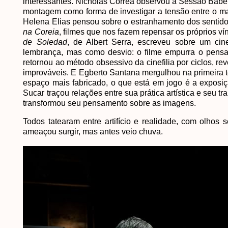
interessantes. Nicholas Correa observou a Sessão Babe
montagem como forma de investigar a tensão entre o mater
Helena Elias pensou sobre o estranhamento dos sentid
na Coreia
, filmes que nos fazem repensar os próprios 
de Soledad
, de Albert Serra, escreveu sobre um c
lembrança, mas como desvio: o filme empurra o pensa
retornou ao método obsessivo da cinefilia por ciclos, r
improváveis. E Egberto Santana mergulhou na primeira
espaço mais fabricado, o que está em jogo é a exposiçã
Sucar traçou relações entre sua prática artística e seu
transformou seu pensamento sobre as imagens.
Todos tatearam entre artifício e realidade, com olhos
ameaçou surgir, mas antes veio chuva.