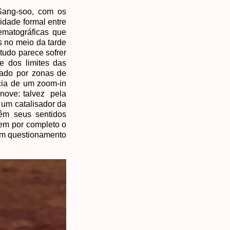
Sang-soo, com os
uidade formal entre
ematográficas que
s
no meio da tarde
tudo parece sofrer
e dos limites das
nuado por zonas de
cia de um zoom-in
 nove: talvez pela
 um catalisador da
têm seus sentidos
nem por completo o
 um questionamento