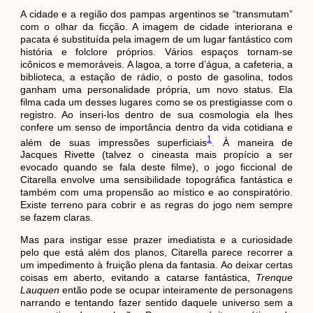
A cidade e a região dos pampas argentinos se “transmutam”
com o olhar da ficção. A imagem de cidade interiorana e
pacata é substituída pela imagem de um lugar fantástico com
história e folclore próprios. Vários espaços tornam-se
icônicos e memoráveis. A lagoa, a torre d’água, a cafeteria, a
biblioteca, a estação de rádio, o posto de gasolina, todos
ganham uma personalidade própria, um novo status. Ela
filma cada um desses lugares como se os prestigiasse com o
registro. Ao inseri-los dentro de sua cosmologia ela lhes
confere um senso de importância dentro da vida cotidiana e
1
além de suas impressões superficiais
. À maneira de
Jacques Rivette (talvez o cineasta mais propício a ser
evocado quando se fala deste filme), o jogo ficcional de
Citarella envolve uma sensibilidade topográfica fantástica e
também com uma propensão ao místico e ao conspiratório.
Existe terreno para cobrir e as regras do jogo nem sempre
se fazem claras.
Mas para instigar esse prazer imediatista e a curiosidade
pelo que está além dos planos, Citarella parece recorrer a
um impedimento à fruição plena da fantasia. Ao deixar certas
coisas em aberto, evitando a catarse fantástica,
Trenque
Lauquen
então pode se ocupar inteiramente de personagens
narrando e tentando fazer sentido daquele universo sem a