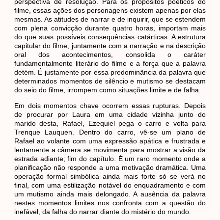
perspectiva de resolução. Para os propósitos poéticos do
filme, essas ações dos personagens existem apenas por elas
mesmas. As atitudes de narrar e de inquirir, que se estendem
com plena convicção durante quatro horas, importam mais
do que suas possíveis consequências catárticas. A estrutura
capitular do filme, juntamente com a narração e na descrição
oral dos acontecimentos, consolida o caráter
fundamentalmente literário do filme e a força que a palavra
detém. É justamente por essa predominância da palavra que
determinados momentos de silêncio e mutismo se destacam
do seio do filme, irrompem como situações limite e de falha.
Em dois momentos chave ocorrem essas rupturas. Depois
de procurar por Laura em uma cidade vizinha junto do
marido desta, Rafael, Ezequiel pega o carro e volta para
Trenque Lauquen. Dentro do carro, vê-se um plano de
Rafael ao volante com uma expressão apática e frustrada e
lentamente a câmera se movimenta para mostrar a visão da
estrada adiante; fim do capítulo. É um raro momento onde a
planificação não responde a uma motivação dramática. Uma
operação formal simbólica ainda mais forte só se verá no
final, com uma estilização notável do enquadramento e com
um mutismo ainda mais delongado. A ausência da palavra
nestes momentos limites nos confronta com a questão do
inefável, da falha do narrar diante do mistério do mundo.