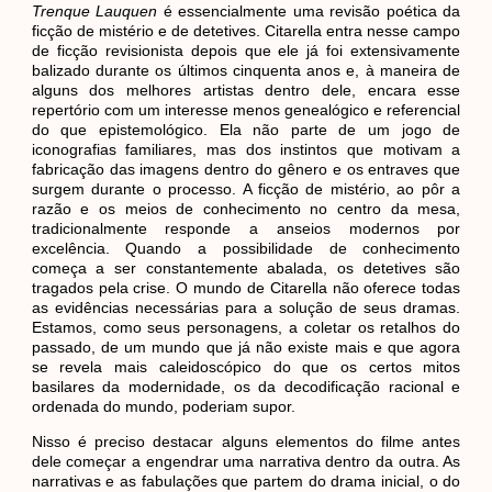
Trenque Lauquen
é essencialmente uma revisão poética da
ficção de mistério e de detetives. Citarella entra nesse campo
de ficção revisionista depois que ele já foi extensivamente
balizado durante os últimos cinquenta anos e, à maneira de
alguns dos melhores artistas dentro dele, encara esse
repertório com um interesse menos genealógico e referencial
do que epistemológico. Ela não parte de um jogo de
iconografias familiares, mas dos instintos que motivam a
fabricação das imagens dentro do gênero e os entraves que
surgem durante o processo. A ficção de mistério, ao pôr a
razão e os meios de conhecimento no centro da mesa,
tradicionalmente responde a anseios modernos por
excelência. Quando a possibilidade de conhecimento
começa a ser constantemente abalada, os detetives são
tragados pela crise. O mundo de Citarella não oferece todas
as evidências necessárias para a solução de seus dramas.
Estamos, como seus personagens, a coletar os retalhos do
passado, de um mundo que já não existe mais e que agora
se revela mais caleidoscópico do que os certos mitos
basilares da modernidade, os da decodificação racional e
ordenada do mundo, poderiam supor.
Nisso é preciso destacar alguns elementos do filme antes
dele começar a engendrar uma narrativa dentro da outra. As
narrativas e as fabulações que partem do drama inicial, o do