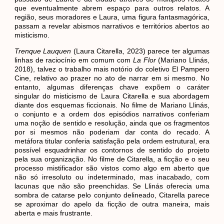
que eventualmente abrem espaço para outros relatos. A
região, seus moradores e Laura, uma figura fantasmagórica,
passam a revelar abismos narrativos e territórios abertos ao
misticismo.
Trenque Lauquen
(Laura Citarella, 2023) parece ter algumas
linhas de raciocínio em comum com
La Flor
(Mariano Llinás,
2018), talvez o trabalho mais notório do coletivo El Pampero
Cine, relativo ao prazer no ato de narrar em si mesmo. No
entanto, algumas diferenças chave expõem o caráter
singular do misticismo de Laura Citarella e sua abordagem
diante dos esquemas ficcionais. No filme de Mariano Llinás,
o conjunto e a ordem dos episódios narrativos conferiam
uma noção de sentido e resolução, ainda que os fragmentos
por si mesmos não poderiam dar conta do recado. A
metáfora titular conferia satisfação pela ordem estrutural, era
possível esquadrinhar os contornos de sentido do projeto
pela sua organização. No filme de Citarella, a ficção e o seu
processo mistificador são vistos como algo em aberto que
não só irresoluto ou indeterminado, mas inacabado, com
lacunas que não são preenchidas. Se Llinás oferecia uma
sombra de catarse pelo conjunto delineado, Citarella parece
se aproximar do apelo da ficção de outra maneira, mais
aberta e mais frustrante.