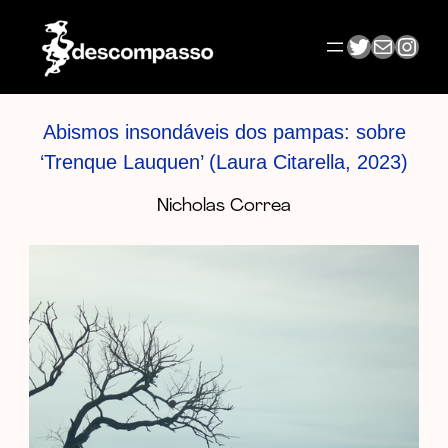
Pular
para
Twitter
E-mail
Inst
o
conteúdo
Abismos insondáveis dos pampas: sobre
‘Trenque Lauquen’ (Laura Citarella, 2023)
Nicholas Correa