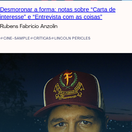
Desmoronar a forma: notas sobre “Carta de
interesse” e “Entrevista com as coisas”
Rubens Fabricio Anzolin
CINE-SAMPLE
CRÍTICAS
LINCOLN PÉRICLES