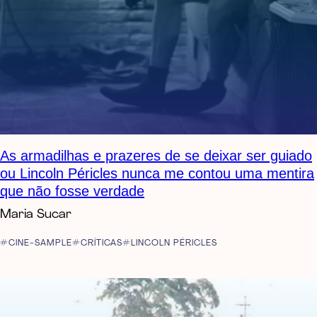
As armadilhas e prazeres de se deixar ser guiado
ou Lincoln Péricles nunca me contou uma mentira
que não fosse verdade
Maria Sucar
CINE-SAMPLE
CRÍTICAS
LINCOLN PÉRICLES